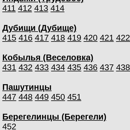
411
412
413
414
Дубищи (Дубище)
415
416
417
418
419
420
421
422
Кобылья (Веселовка)
431
432
433
434
435
436
437
438
Пашутинцы
447
448
449
450
451
Берегелинцы (Берегели)
452