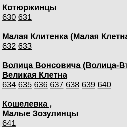
Котюржинцы
630
631
Малая Клитенка (Малая Клетн
632
633
Волица Вонсовича (Волица-Вт
Великая Клетна
634
635
636
637
638
639
640
Кошелевка ,
Малые Зозулинцы
641