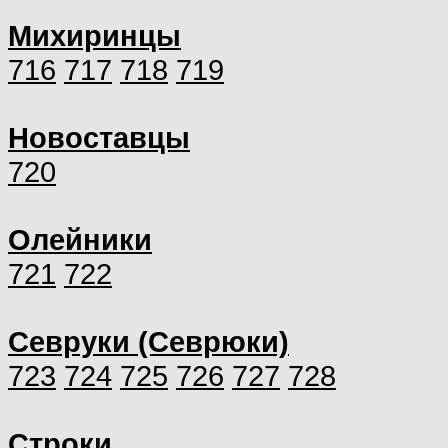
Михиринцы
716
717
718
719
Новоставцы
720
Олейники
721
722
Севруки (Севрюки)
723
724
725
726
727
728
Строки