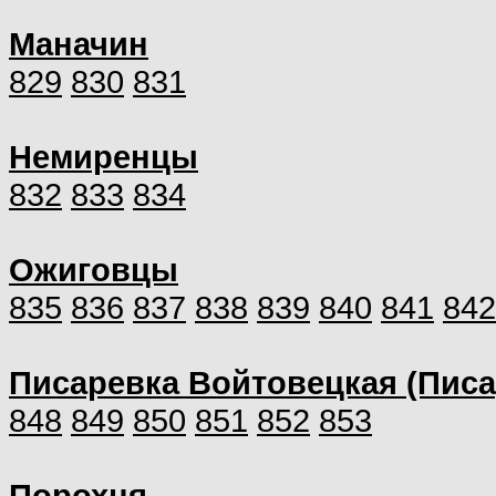
Маначин
829
830
831
Немиренцы
832
833
834
Ожиговцы
835
836
837
838
839
840
841
842
Писаревка Войтовецкая (Писа
848
849
850
851
852
853
Порохня