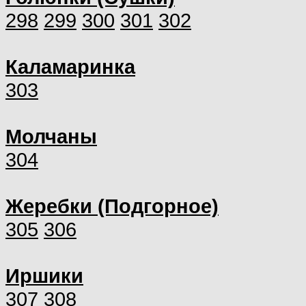
298
299
300
301
302
Каламаринка
303
Молчаны
304
Жеребки (Подгорное)
305
306
Иршики
307
308