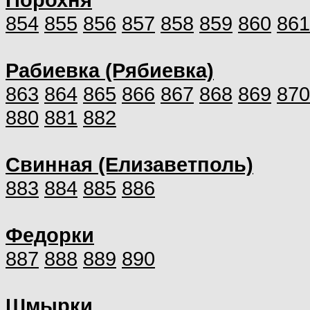
854
855
856
857
858
859
860
861
Рабиевка (Рябиевка)
863
864
865
866
867
868
869
870
880
881
882
Свинная (Елизаветполь)
883
884
885
886
Федорки
887
888
889
890
Шмырки