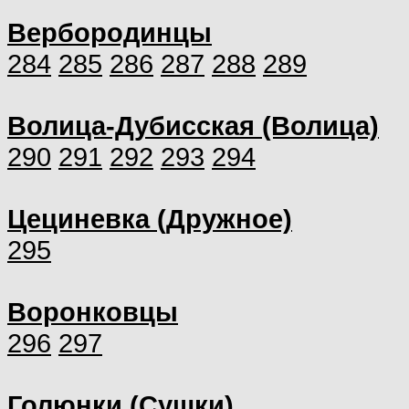
Вербородинцы
284
285
286
287
288
289
Волица-Дубисская (Волица)
290
291
292
293
294
Цециневка (Дружное)
295
Воронковцы
296
297
Голюнки (Сушки)