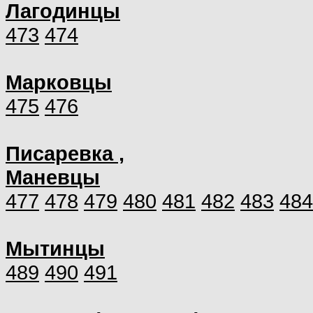
Лагодинцы
473
474
Марковцы
475
476
Писаревка ,
Маневцы
477
478
479
480
481
482
483
484
Мытинцы
489
490
491