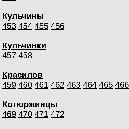
Кульчины
453
454
455
456
Кульчинки
457
458
Красилов
459
460
461
462
463
464
465
466
Котюржинцы
469
470
471
472