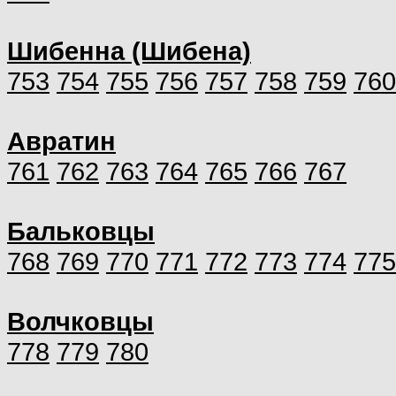
Шибенна (Шибена)
753
754
755
756
757
758
759
760
Авратин
761
762
763
764
765
766
767
Бальковцы
768
769
770
771
772
773
774
775
Волчковцы
778
779
780