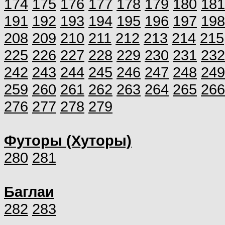
174
175
176
177
178
179
180
181
191
192
193
194
195
196
197
198
208
209
210
211
212
213
214
215
225
226
227
228
229
230
231
232
242
243
244
245
246
247
248
249
259
260
261
262
263
264
265
266
276
277
278
279
Футоры (Хуторы)
280
281
Баглаи
282
283