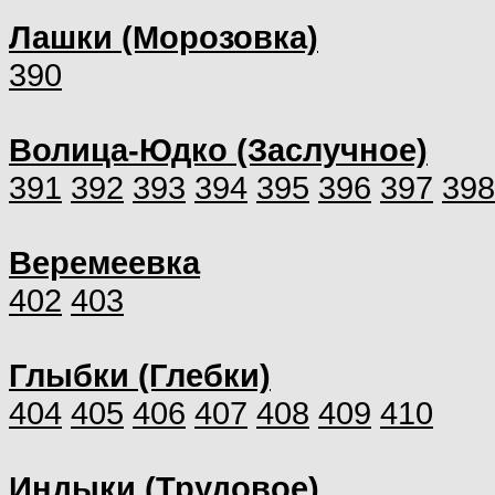
Лашки (Морозовка)
390
Волица-Юдко (Заслучное)
391
392
393
394
395
396
397
398
Веремеевка
402
403
Глыбки (Глебки)
404
405
406
407
408
409
410
Индыки (Трудовое)