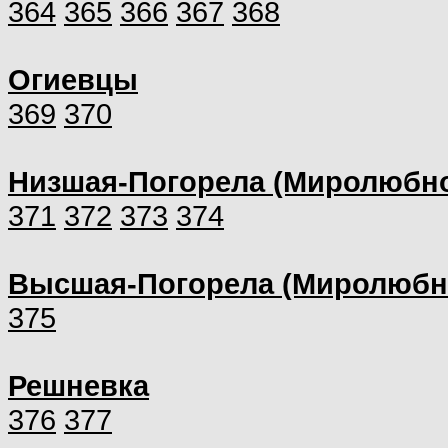
364
365
366
367
368
Огиевцы
369
370
Низшая-Погорела (Миролюбно
371
372
373
374
Высшая-Погорела (Миролюбн
375
Решневка
376
377