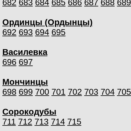
682
683
684
685
686
687
688
689
Ординцы (Ордынцы)
692
693
694
695
Василевка
696
697
Мончинцы
698
699
700
701
702
703
704
705
Сорокодубы
711
712
713
714
715